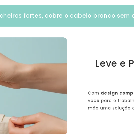
cheiros fortes, cobre o cabelo branco sem 
Leve e P
Com
design comp
você para o trabal
mão uma solução d