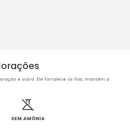
olorações
ração e outra. Ele fortalece os fios, mantém a
science_off
SEM AMÔNIA