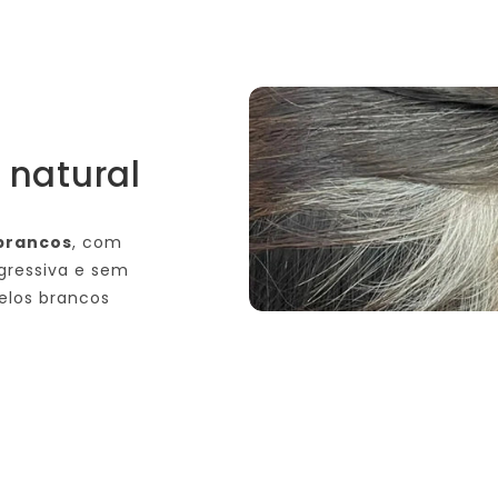
 natural
brancos
, com
gressiva e sem
belos brancos