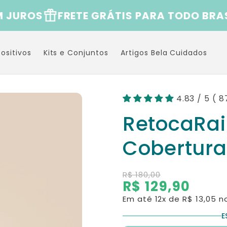
OS
FRETE GRÁTIS PARA TODO BRASIL
ositivos
Kits e Conjuntos
Artigos Bela Cuidados
4.83 / 5 ( 
RetocaRai
Cobertura
R$ 180,00
R$ 129,90
Preço
Preço
normal
de
Em até 12x de
R$ 13,05
no
saldo
E