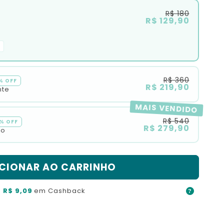
R$ 180
R$ 129,90
R$ 360
% OFF
R$ 219,90
nte
MAIS VENDIDO
R$ 540
% OFF
R$ 279,90
io
CIONAR AO CARRINHO
a
R$ 9,09
em Cashback
?