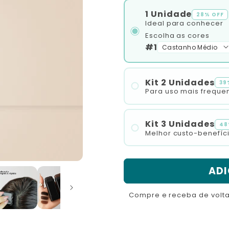
1 Unidade
28% OFF
Ideal para conhecer
Escolha as cores
#1
Kit 2 Unidades
39
Para uso mais freque
Escolha as cores
#1
Kit 3 Unidades
#2
48
Melhor custo-benefíc
Escolha as cores
#1
#2
ADI
#3
Compre e receba de volt