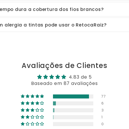
empo dura a cobertura dos fios brancos?
 alergia a tintas pode usar o RetocaRaiz?
hipoalergênico
ideal para quem 
de ou alergia a tinturas tradicionais
Avaliações de Clientes
4.83 de 5
Baseado em 87 avaliações
77
6
3
1
0