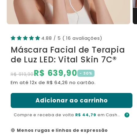
4.88 / 5 ( 16 avaliações)
Máscara Facial de Terapia
de Luz LED: Vital Skin 7C®
R$ 639,90
Preço
Preço
-
30
%
R$ 919,90
normal
de
Em até 12x de
R$ 64,26
no cartão.
saldo
Adicionar ao carrinho
Compre e receba de volta
R$ 44,79
em Cashback
?
🔴
Menos rugas e linhas de expressão