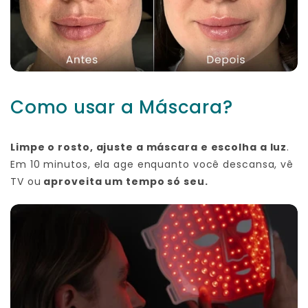
Fonte de alimentação:
Material:
Tamanho:
Como usar a Máscara?
Limpe o rosto, ajuste a máscara e escolha a luz
.
Fabricante
Em 10 minutos, ela age enquanto você descansa, vê
TV ou
aproveita um tempo só seu.