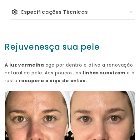
settings
Especificações Técnicas
LEDs:
Vital Skin
Cores e comprimentos de onda:
Rejuvenesça sua pele
A luz vermelha
age por dentro e ativa a renovação
natural da pele. Aos poucos, as
linhas suavizam
e o
rosto
recupera o viço de antes.
Uso recomendado:
Garantia: