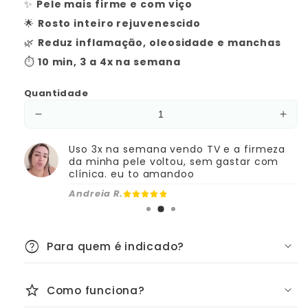
✨
Pele mais firme e com viço
🌟
Rosto inteiro rejuvenescido
🌿
Reduz inflamação, oleosidade e manchas
⏱️
10 min, 3 a 4x na semana
Quantidade
Diminuir
Aum
a
a
quantidade
quan
Uso 3x na semana vendo TV e a firmeza
da minha pele voltou, sem gastar com
de
de
clínica. eu to amandoo
Máscara
Más
Facial
Faci
Andreia R.
de
de
Terapia
Tera
de
de
help
Para quem é indicado?
Luz
Luz
LED:
LED
Vital
Vital
star
Como funciona?
envelhecer antes da hora
Skin
Skin
7C®
7C®