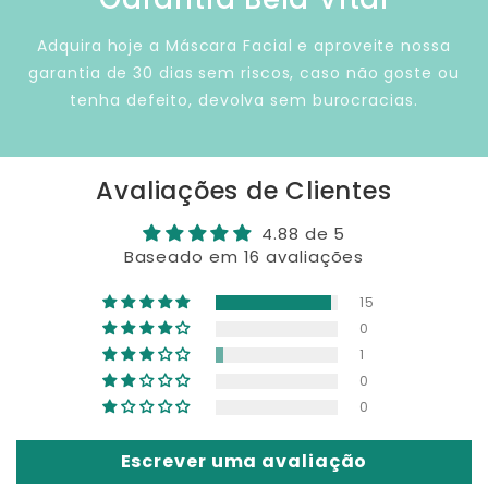
Adquira hoje a Máscara Facial e aproveite nossa
garantia de 30 dias sem riscos, caso não goste ou
tenha defeito, devolva sem burocracias.
Avaliações de Clientes
4.88 de 5
Baseado em 16 avaliações
15
0
1
0
0
Escrever uma avaliação