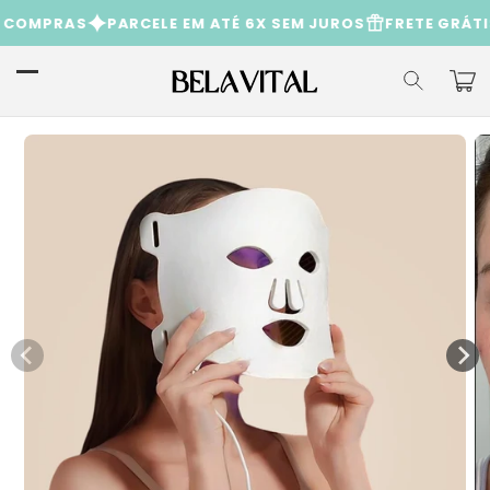
Saltar
MPRAS
PARCELE EM ATÉ 6X SEM JUROS
FRETE GRÁTIS P
para o
conteúdo
Carri
Saltar para
a
informação
do produto